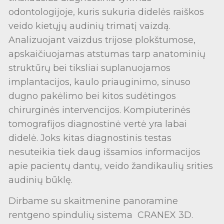
odontologijoje, kuris sukuria didelės raiškos
veido kietųjų audinių trimatį vaizdą.
Analizuojant vaizdus trijose plokštumose,
apskaičiuojamas atstumas tarp anatominių
struktūrų bei tiksliai suplanuojamos
implantacijos, kaulo priauginimo, sinuso
dugno pakėlimo bei kitos sudėtingos
chirurginės intervencijos. Kompiuterinės
tomografijos diagnostinė vertė yra labai
didelė. Joks kitas diagnostinis testas
nesuteikia tiek daug išsamios informacijos
apie pacientų dantų, veido žandikaulių srities
audinių būklę.
Dirbame su skaitmenine panoramine
rentgeno spindulių sistema CRANEX 3D.