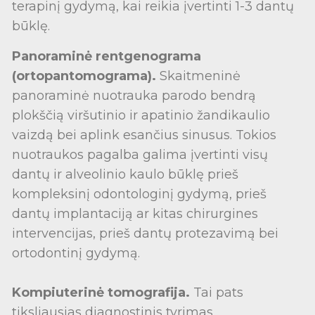
terapinį gydymą, kai reikia įvertinti 1-3 dantų
būklę.
Panoraminė rentgenograma
(ortopantomograma).
Skaitmeninė
panoraminė nuotrauka parodo bendrą
plokščią viršutinio ir apatinio žandikaulio
vaizdą bei aplink esančius sinusus. Tokios
nuotraukos pagalba galima įvertinti visų
dantų ir alveolinio kaulo būklę prieš
kompleksinį odontologinį gydymą, prieš
dantų implantaciją ar kitas chirurgines
intervencijas, prieš dantų protezavimą bei
ortodontinį gydymą.
Kompiuterinė tomografija.
Tai pats
tiksliausias diagnostinis tyrimas