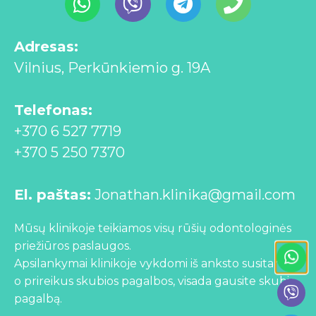
Adresas:
Vilnius, Perkūnkiemio g. 19A
Telefonas:
+370 6 527 7719
+370 5 250 7370
El. paštas:
Jonathan.klinika@gmail.com
Mūsų klinikoje teikiamos visų rūšių odontologinės
priežiūros paslaugos.
Apsilankymai klinikoje vykdomi iš anksto susitarus,
o prireikus skubios pagalbos, visada gausite skubią
pagalbą.